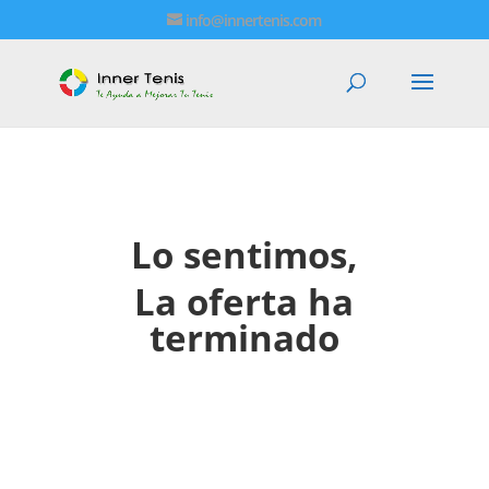
info@innertenis.com
Lo sentimos,
La oferta ha
terminado