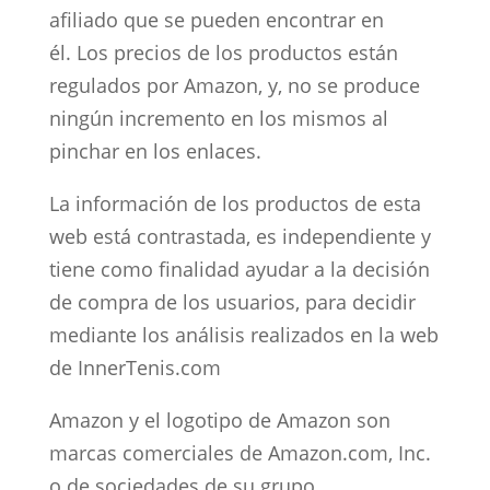
afiliado que se pueden encontrar en
él. Los precios de los productos están
regulados por Amazon, y, no se produce
ningún incremento en los mismos al
pinchar en los enlaces.
La información de los productos de esta
web está contrastada, es independiente y
tiene como finalidad ayudar a la decisión
de compra de los usuarios, para decidir
mediante los análisis realizados en la web
de InnerTenis.com
Amazon y el logotipo de Amazon son
marcas comerciales de Amazon.com, Inc.
o de sociedades de su grupo.