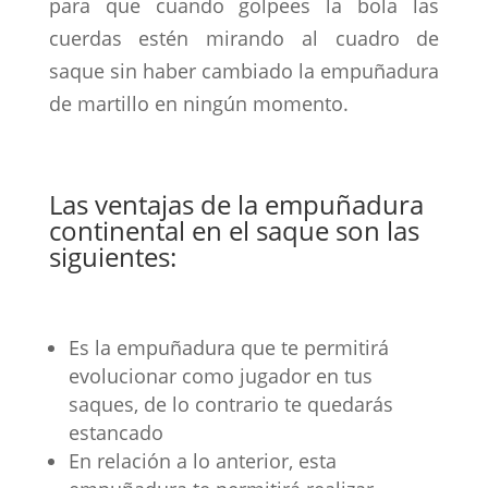
para que cuando golpees la bola las
cuerdas estén mirando al cuadro de
saque sin haber cambiado la empuñadura
de martillo en ningún momento.
Las ventajas de la empuñadura
continental en el saque son las
siguientes:
Es la empuñadura que te permitirá
evolucionar como jugador en tus
saques, de lo contrario te quedarás
estancado
En relación a lo anterior, esta