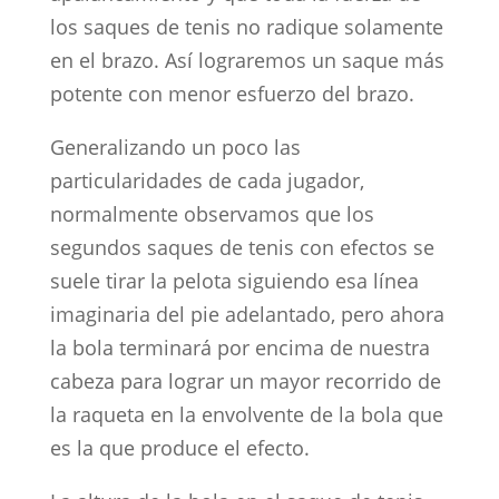
los saques de tenis no radique solamente
en el brazo. Así lograremos un saque más
potente con menor esfuerzo del brazo.
Generalizando un poco las
particularidades de cada jugador,
normalmente observamos que los
segundos saques de tenis con efectos se
suele tirar la pelota siguiendo esa línea
imaginaria del pie adelantado, pero ahora
la bola terminará por encima de nuestra
cabeza para lograr un mayor recorrido de
la raqueta en la envolvente de la bola que
es la que produce el efecto.