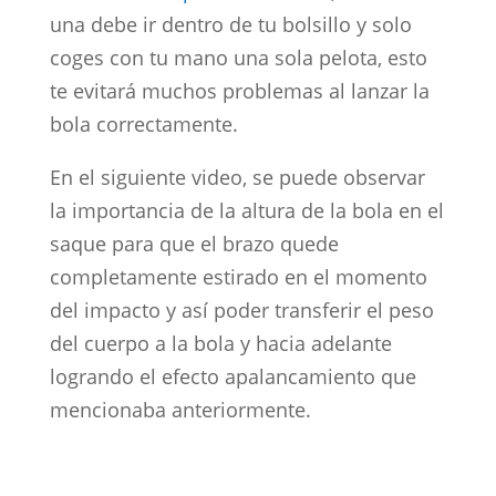
una debe ir dentro de tu bolsillo y solo
coges con tu mano una sola pelota, esto
te evitará muchos problemas al lanzar la
bola correctamente.
En el siguiente video, se puede observar
la importancia de la altura de la bola en el
saque para que el brazo quede
completamente estirado en el momento
del impacto y así poder transferir el peso
del cuerpo a la bola y hacia adelante
logrando el efecto apalancamiento que
mencionaba anteriormente.