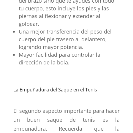
del brazo sino que te ayudes con todo
tu cuerpo, esto incluye los pies y las
piernas al flexionar y extender al
golpear.
Una mejor transferencia del peso del
cuerpo del pie trasero al delantero,
logrando mayor potencia.
Mayor facilidad para controlar la
dirección de la bola.
La Empuñadura del Saque en el Tenis
El segundo aspecto importante para hacer
un buen saque de tenis es la
empuñadura. Recuerda que la