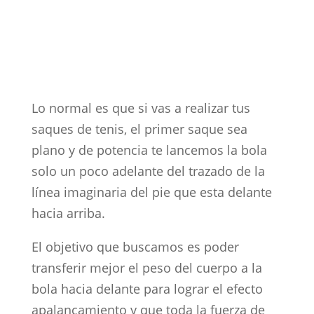
Lo normal es que si vas a realizar tus
saques de tenis, el primer saque sea
plano y de potencia te lancemos la bola
solo un poco adelante del trazado de la
línea imaginaria del pie que esta delante
hacia arriba.
El objetivo que buscamos es poder
transferir mejor el peso del cuerpo a la
bola hacia delante para lograr el efecto
apalancamiento y que toda la fuerza de