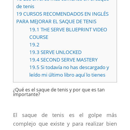
de tenis
19
CURSOS RECOMENDADOS EN INGLÉS
PARA MEJORAR EL SAQUE DE TENIS
19.1
THE SERVE BLUEPRINT VIDEO
COURSE
19.2
19.3
SERVE UNLOCKED
19.4
SECOND SERVE MASTERY
19.5
Si todavía no has descargado y
leído mi último libro aquí lo tienes
¿Qué es el saque de tenis y por que es tan
importante?
El saque de tenis es el golpe más
complejo que existe y para realizar bien