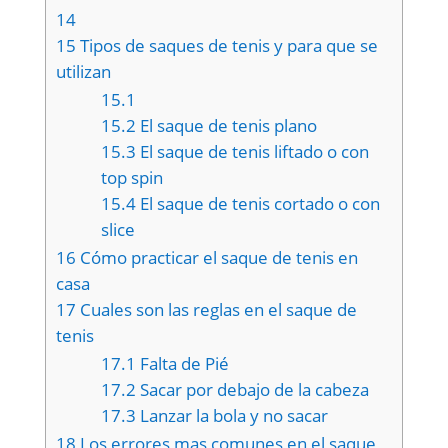
14
15
Tipos de saques de tenis y para que se
utilizan
15.1
15.2
El saque de tenis plano
15.3
El saque de tenis liftado o con
top spin
15.4
El saque de tenis cortado o con
slice
16
Cómo practicar el saque de tenis en
casa
17
Cuales son las reglas en el saque de
tenis
17.1
Falta de Pié
17.2
Sacar por debajo de la cabeza
17.3
Lanzar la bola y no sacar
18
Los errores mas comunes en el saque