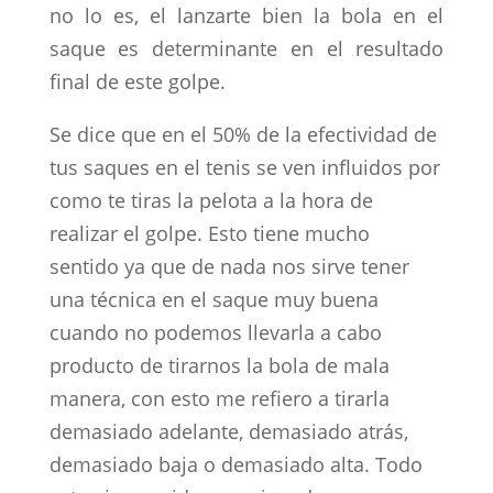
no lo es, el lanzarte bien la bola en el
saque es determinante en el resultado
final de este golpe.
Se dice que en el 50% de la efectividad de
tus saques en el tenis se ven influidos por
como te tiras la pelota a la hora de
realizar el golpe. Esto tiene mucho
sentido ya que de nada nos sirve tener
una técnica en el saque muy buena
cuando no podemos llevarla a cabo
producto de tirarnos la bola de mala
manera, con esto me refiero a tirarla
demasiado adelante, demasiado atrás,
demasiado baja o demasiado alta. Todo