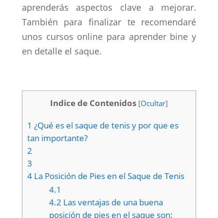
aprenderás aspectos clave a mejorar.
También para finalizar te recomendaré
unos cursos online para aprender bine y
en detalle el saque.
Indice de Contenidos
[
Ocultar
]
1
¿Qué es el saque de tenis y por que es
tan importante?
2
3
4
La Posición de Pies en el Saque de Tenis
4.1
4.2
Las ventajas de una buena
posición de pies en el saque son: