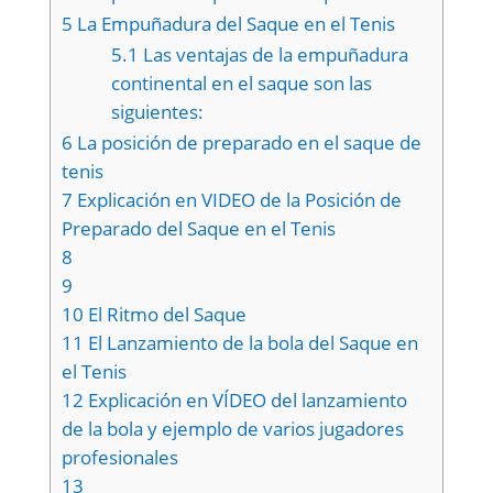
5
La Empuñadura del Saque en el Tenis
5.1
Las ventajas de la empuñadura
continental en el saque son las
siguientes:
6
La posición de preparado en el saque de
tenis
7
Explicación en VIDEO de la Posición de
Preparado del Saque en el Tenis
8
9
10
El Ritmo del Saque
11
El Lanzamiento de la bola del Saque en
el Tenis
12
Explicación en VÍDEO del lanzamiento
de la bola y ejemplo de varios jugadores
profesionales
13