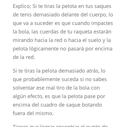
Explico; Si te tiras la pelota en tus saques
de tenis demasiado delante del cuerpo, lo
que va a suceder es que cuando impactes
la bola, las cuerdas de tu raqueta estarán
mirando hacia la red o hacia el suelo y la
pelota lógicamente no pasará por encima
de la red.
Si te tiras la pelota demasiado atrás, lo
que probablemente suceda si no sabes
solventar ese mal tiro de la bola con
algún efecto, es que la pelota pase por
encima del cuadro de saque botando
fuera del mismo.
Tienes que lograr encontrar el punto de