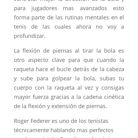
para jugadores mas avanzados esto
forma parte de las rutinas mentales en el
tenis de las cuales ahora no voy a
profundizar.
La flexión de piernas al tirar la bola es
otro aspecto clave para que cuando la
raqueta hace el bucle detrás de la cabeza
y sube para golpear la bola, subas tu
cuerpo con la raqueta al vez y consigas
mayor fuerza gracias a la cadena cinética
de la flexión y extensión de piernas.
Roger Federer es uno de los tenistas
técnicamente hablando mas perfectos