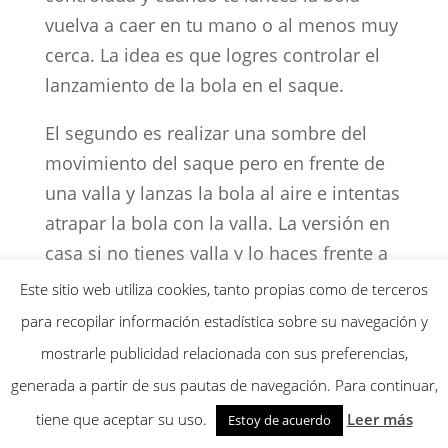
vuelva a caer en tu mano o al menos muy
cerca. La idea es que logres controlar el
lanzamiento de la bola en el saque.
El segundo es realizar una sombre del
movimiento del saque pero en frente de
una valla y lanzas la bola al aire e intentas
atrapar la bola con la valla. La versión en
casa si no tienes valla y lo haces frente a
una pared podría hacerlo sin bola pero
Este sitio web utiliza cookies, tanto propias como de terceros
frenas el golpe en frente de la pared
para recopilar información estadística sobre su navegación y
aprovechando para realizar la pronación y
mostrarle publicidad relacionada con sus preferencias,
que la cara de la raqueta quede mirando
generada a partir de sus pautas de navegación. Para continuar,
hacia adelante. Recuerda que debes de
tiene que aceptar su uso.
Leer más
Estoy de acuerdo
tener la empuñadura correcta para el