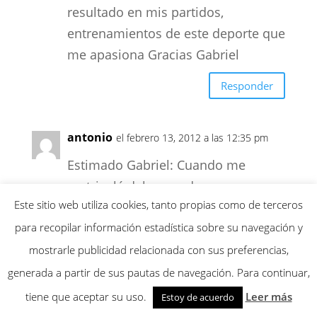
resultado en mis partidos,
entrenamientos de este deporte que
me apasiona Gracias Gabriel
Responder
antonio
el febrero 13, 2012 a las 12:35 pm
Estimado Gabriel: Cuando me
matriculé del curso de
Este sitio web utiliza cookies, tanto propias como de terceros
entrenamiento mental y que me ha
para recopilar información estadística sobre su navegación y
servido y aplicado en pequeña
proporción a mis alumnos no tuve
mostrarle publicidad relacionada con sus preferencias,
problema alguno en entrar en la
generada a partir de sus pautas de navegación. Para continuar,
página.
tiene que aceptar su uso.
Leer más
Estoy de acuerdo
ahora cuancd me envías nuevos