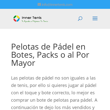
info@innertenis.com
Pelotas de Pádel en
Botes, Packs o al Por
Mayor
Las pelotas de pádel no son iguales a las
de tenis, por ello si quieres jugar al pádel
con el toque y bote correcto, lo mejor es
comprar un bote de pelotas para pádel. A
continuación te dejo los más vendidos y