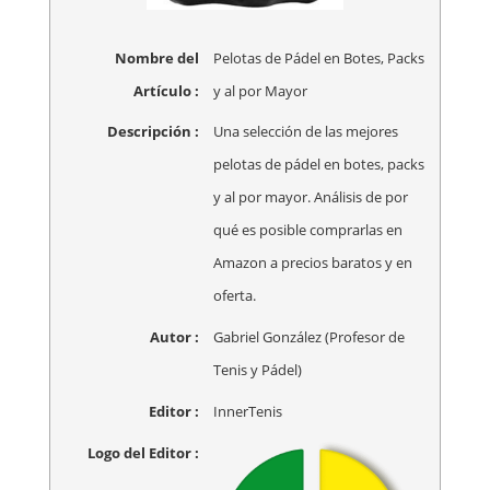
Nombre del
Pelotas de Pádel en Botes, Packs
Artículo :
y al por Mayor
Descripción :
Una selección de las mejores
pelotas de pádel en botes, packs
y al por mayor. Análisis de por
qué es posible comprarlas en
Amazon a precios baratos y en
oferta.
Autor :
Gabriel González (Profesor de
Tenis y Pádel)
Editor :
InnerTenis
Logo del Editor :