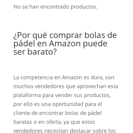
No se han encontrado productos.
¿Por qué comprar bolas de
pádel en Amazon puede
ser barato?
La competencia en Amazon es dura, son
muchos vendedores que aprovechan esta
plataforma para vender sus productos,
por ello es una oportunidad para el
cliente de encontrar bolas de pádel
baratas o en oferta, ya que estos
vendedores necesitan destacar sobre los