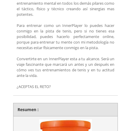
entrenamiento mental en todos los demás pilares como
el táctico, físico y técnico creando así sinergias mas
potentes.
Para entrenar como un InnerPlayer lo puedes hacer
conmigo en la pista de tenis, pero si no tienes esa
posibilidad, puedes hacerlo perfectamente online,
porque para entrenar tu mente con mi metodología no
necesitas estar físicamente conmigo en la pista.
Convertirte en un InnerPlayer esta a tu alcance. Será un
viaje fascinante que marcará un antes y un después en
cómo ves tus entrenamientos de tenis y en tu actitud
ante la vida.
¿ACEPTAS EL RETO?
Resumen :