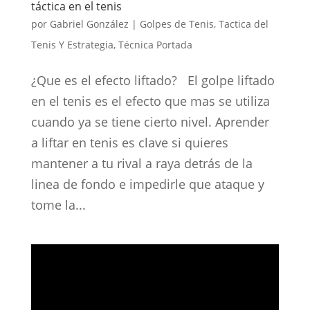
táctica en el tenis
por
Gabriel González
|
Golpes de Tenis
,
Tactica del
Tenis Y Estrategia
,
Técnica Portada
¿Que es el efecto liftado? El golpe liftado
en el tenis es el efecto que mas se utiliza
cuando ya se tiene cierto nivel. Aprender
a liftar en tenis es clave si quieres
mantener a tu rival a raya detrás de la
linea de fondo e impedirle que ataque y
tome la...