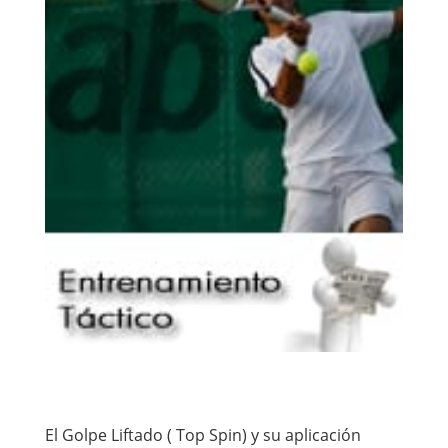
El Golpe Liftado ( Top Spin) y su aplicación