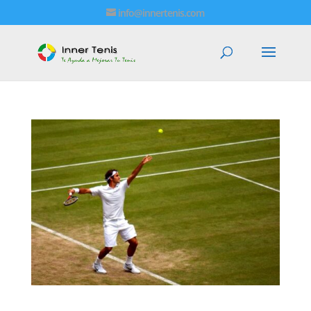
info@innertenis.com