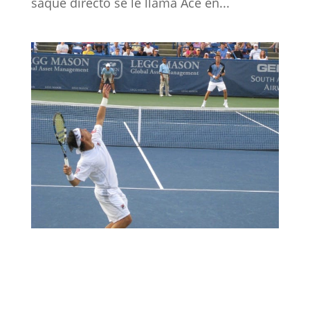
saque directo se le llama Ace en...