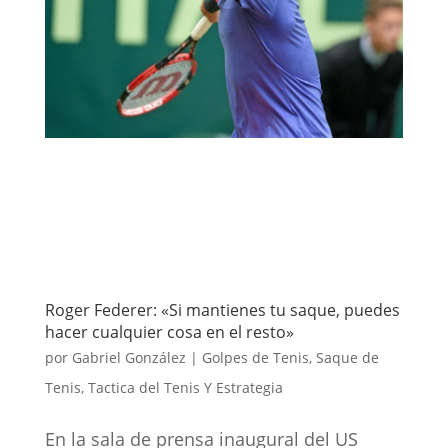
Roger Federer: «Si mantienes tu saque, puedes
hacer cualquier cosa en el resto»
por
Gabriel González
|
Golpes de Tenis
,
Saque de
Tenis
,
Tactica del Tenis Y Estrategia
En la sala de prensa inaugural del US