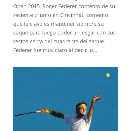
Open 2015, Roger Federer contento de su
reciente triunfo en Cincinnati comento
que la clave es mantener siempre su
saque para luego poder arriesgar con sus
restos cerca del cuadrante del saque.
Federer fue muy claro al decir lo...