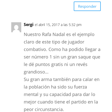
Responder
Sergi
el abril 15, 2017 a las 5:32 pm
Nuestro Rafa Nadal es el ejemplo
claro de este tipo de jugador
combativo. Como ha podido llegar a
ser número 1 sin un gran saque que
le dé puntos gratis ni un revés
grandioso…
Su gran arma también para calar en
la población ha sido su fuerza
mental y su capacidad para dar lo
mejor cuando tiene el partido en la
peor circunstancia.