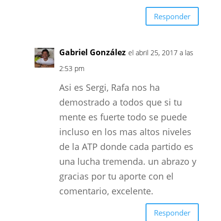
Responder
Gabriel González
el abril 25, 2017 a las
2:53 pm
Asi es Sergi, Rafa nos ha
demostrado a todos que si tu
mente es fuerte todo se puede
incluso en los mas altos niveles
de la ATP donde cada partido es
una lucha tremenda. un abrazo y
gracias por tu aporte con el
comentario, excelente.
Responder