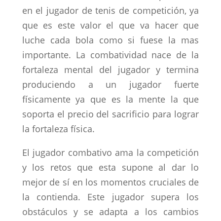
en el jugador de tenis de competición, ya
que es este valor el que va hacer que
luche cada bola como si fuese la mas
importante. La combatividad nace de la
fortaleza mental del jugador y termina
produciendo a un jugador fuerte
físicamente ya que es la mente la que
soporta el precio del sacrificio para lograr
la fortaleza física.
El jugador combativo ama la competición
y los retos que esta supone al dar lo
mejor de sí en los momentos cruciales de
la contienda. Este jugador supera los
obstáculos y se adapta a los cambios