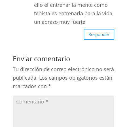
ello el entrenar la mente como
tenista es entrenarla para la vida.
un abrazo muy fuerte
Responder
Enviar comentario
Tu dirección de correo electrónico no será
publicada.
Los campos obligatorios están
marcados con
*