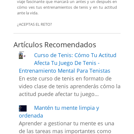
viaje fascinante que marcará un antes y un después en
cómo ves tus entrenamientos de tenis y en tu actitud
ante la vida.
¿ACEPTAS EL RETO?
Artículos Recomendados
Curso de Tenis: Cómo Tu Actitud
Afecta Tu Juego De Tenis -
Entrenamiento Mental Para Tenistas
En este curso de tenis en formato de
video clase de tenis aprenderás cómo la
actitud puede afectar tu juego…
Mantén tu mente limpia y
ordenada
Aprender a gestionar tu mente es una
de las tareas mas importantes como