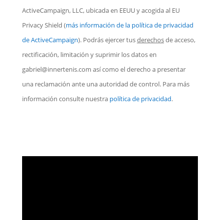
ActiveCampaign, LLC, ubicada en EEUU y acogida al EU
Privacy Shield
(
más información de la política de privacidad
de ActiveCampaign
). Podrás ejercer tus
derechos
de acceso,
rectificación, limitación y suprimir los datos en
gabriel@innertenis.com
así como el derecho a presentar
una reclamación ante una autoridad de control. Para más
información consulte nuestra
política de privacidad
.