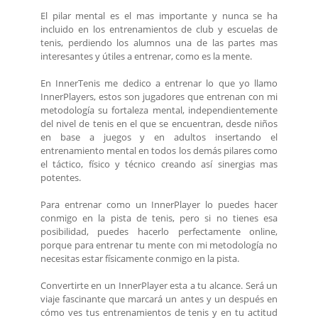
El pilar mental es el mas importante y nunca se ha
incluido en los entrenamientos de club y escuelas de
tenis, perdiendo los alumnos una de las partes mas
interesantes y útiles a entrenar, como es la mente.
En InnerTenis me dedico a entrenar lo que yo llamo
InnerPlayers, estos son jugadores que entrenan con mi
metodología su fortaleza mental, independientemente
del nivel de tenis en el que se encuentran, desde niños
en base a juegos y en adultos insertando el
entrenamiento mental en todos los demás pilares como
el táctico, físico y técnico creando así sinergias mas
potentes.
Para entrenar como un InnerPlayer lo puedes hacer
conmigo en la pista de tenis, pero si no tienes esa
posibilidad, puedes hacerlo perfectamente online,
porque para entrenar tu mente con mi metodología no
necesitas estar físicamente conmigo en la pista.
Convertirte en un InnerPlayer esta a tu alcance. Será un
viaje fascinante que marcará un antes y un después en
cómo ves tus entrenamientos de tenis y en tu actitud