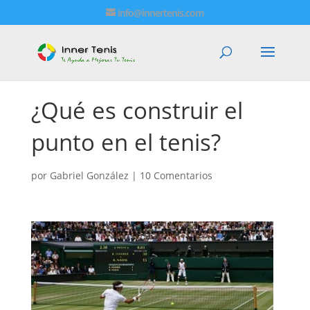
info@innertenis.com
¿Qué es construir el
punto en el tenis?
por
Gabriel González
|
10 Comentarios