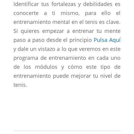
Identificar tus fortalezas y debilidades es
conocerte a ti mismo, para ello el
entrenamiento mental en el tenis es clave.
Si quieres empezar a entrenar tu mente
paso a paso desde el principio
Pulsa Aquí
y dale un vistazo a lo que veremos en este
programa de entrenamiento en cada uno
de los módulos y cómo este tipo de
entrenamiento puede mejorar tu nivel de
tenis.