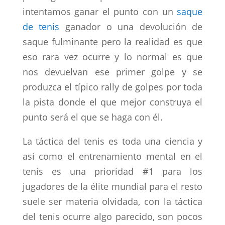
intentamos ganar el punto con un
saque
de tenis
ganador o una devolución de
saque fulminante pero la realidad es que
eso rara vez ocurre y lo normal es que
nos devuelvan ese primer golpe y se
produzca el típico rally de golpes por toda
la pista donde el que mejor construya el
punto será el que se haga con él.
La táctica del tenis es toda una ciencia y
así como el entrenamiento mental en el
tenis es una prioridad #1 para los
jugadores de la élite mundial para el resto
suele ser materia olvidada, con la táctica
del tenis ocurre algo parecido, son pocos