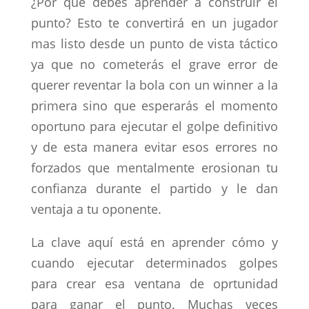
¿Por qué debes aprender a construir el
punto? Esto te convertirá en un jugador
mas listo desde un punto de vista táctico
ya que no cometerás el grave error de
querer reventar la bola con un winner a la
primera sino que esperarás el momento
oportuno para ejecutar el golpe definitivo
y de esta manera evitar esos errores no
forzados que mentalmente erosionan tu
confianza durante el partido y le dan
ventaja a tu oponente.
La clave aquí está en aprender cómo y
cuando ejecutar determinados golpes
para crear esa ventana de oprtunidad
para ganar el punto. Muchas veces