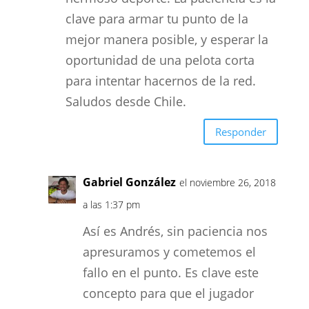
clave para armar tu punto de la
mejor manera posible, y esperar la
oportunidad de una pelota corta
para intentar hacernos de la red.
Saludos desde Chile.
Responder
Gabriel González
el noviembre 26, 2018
a las 1:37 pm
Así es Andrés, sin paciencia nos
apresuramos y cometemos el
fallo en el punto. Es clave este
concepto para que el jugador