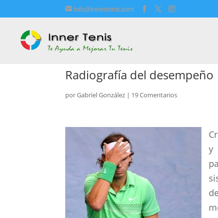
info@innertenis.com
Radiografía del desempeño
por
Gabriel González
|
19 Comentarios
Cr
y
pa
si
de
m