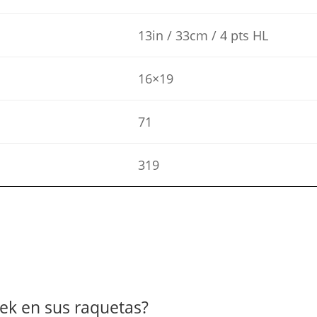
13in / 33cm / 4 pts HL
16×19
71
319
tek en sus raquetas?