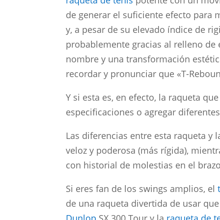
raqueta de tenis
potente con un movi
de generar el suficiente efecto para 
y, a pesar de su elevado índice de ri
probablemente gracias al relleno de
nombre y una transformación estéti
recordar y pronunciar que «T-Reboun
Y si esta es, en efecto, la raqueta que
especificaciones o agregar diferentes
Las diferencias entre esta raqueta y 
veloz y poderosa (más rígida), mient
con historial de molestias en el brazo
Si eres fan de los swings amplios, el
de una raqueta divertida de usar q
Dunlop
SX 300 Tour y la
raqueta de t