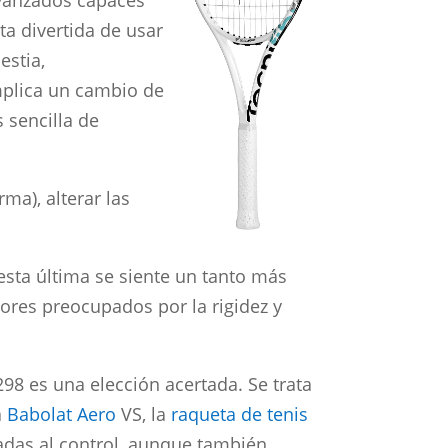
avanzados capaces
ta divertida de usar
estia,
mplica un cambio de
 sencilla de
rma), alterar las
 esta última se siente un tanto más
ores preocupados por la rigidez y
298 es una elección acertada. Se trata
a
Babolat Aero
VS, la
raqueta de tenis
adas al control, aunque también