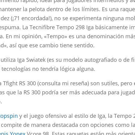
miento rápido, ideal para jugadores intermedios y 
mantener la pelota dentro de los límites. Es una raque
gidez (¡71 encordada!), no se experimenta ninguna mol
 espuma. La Tecnifibre Tempo 298 Iga básicamente i
ca. En mi opinión, «Tempo» es una denominación más
d», así que ese cambio tiene sentido.
 utiliza Iga Swiatek (es su modelo autografiado o de fi
 tecnologías no tendría lógica alguna.
la Tfight RS 300 (consulta mi reseña) son sutiles, pero
ras que la RS 300 podría ser más adecuada para jugad
.
topspin
y el juego ofensivo al estilo de Iga, la Tempo 
ue compite de manera destacada con opciones como l
enis Yonex
Vcore 98. Estas raquetas están más orient