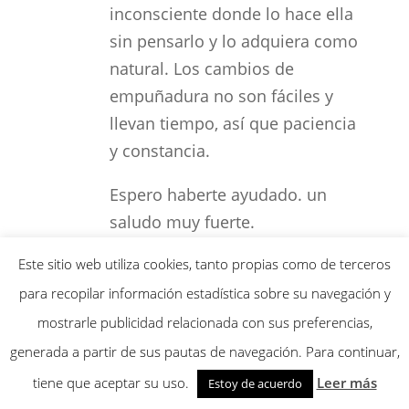
inconsciente donde lo hace ella
sin pensarlo y lo adquiera como
natural. Los cambios de
empuñadura no son fáciles y
llevan tiempo, así que paciencia
y constancia.
Espero haberte ayudado. un
saludo muy fuerte.
Responder
Este sitio web utiliza cookies, tanto propias como de terceros
para recopilar información estadística sobre su navegación y
mostrarle publicidad relacionada con sus preferencias,
José Martín Jara Estrada
el junio 3, 2017 a
generada a partir de sus pautas de navegación. Para continuar,
las 2:27 pm
tiene que aceptar su uso.
Leer más
Estoy de acuerdo
Estimado Gabriel, tengo un hijo de 8