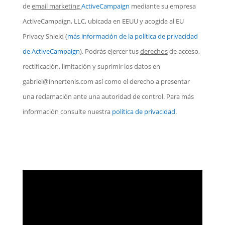
de
email marketing
ActiveCampaign
mediante su empresa
ActiveCampaign, LLC, ubicada en EEUU y acogida al EU
Privacy Shield
(
más información de la política de privacidad
de ActiveCampaign
). Podrás ejercer tus
derechos
de acceso,
rectificación, limitación y suprimir los datos en
gabriel@innertenis.com
así como el derecho a presentar
una reclamación ante una autoridad de control. Para más
información consulte nuestra
política de privacidad
.